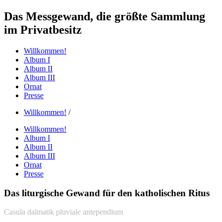
Das Messgewand,
die größte Sammlung
im Privatbesitz
Willkommen!
Album I
Album II
Album III
Ornat
Presse
Willkommen!
/
Willkommen!
Album I
Album II
Album III
Ornat
Presse
Das liturgische Gewand für den katholischen Ritus
Casula dalmatik pluviale antependium