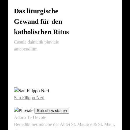
Das liturgische
Gewand für den
katholischen Ritus
Casula dalmatik pluviale
antependium
Auszug aus der
Privatsammlung von
Hans Schaffarich
San Filippo Neri
(1515-1595)
Slideshow starten
Adoro Te Devote
Benediktinermönche der Abtei St. Maurice & St. Maur,