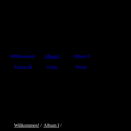
Das Messgewand,
die größte
Sammlung im Privatbesitz
Willkommen!
Album I
Album II
Album III
Ornat
Presse
Willkommen!
/
Album I
/